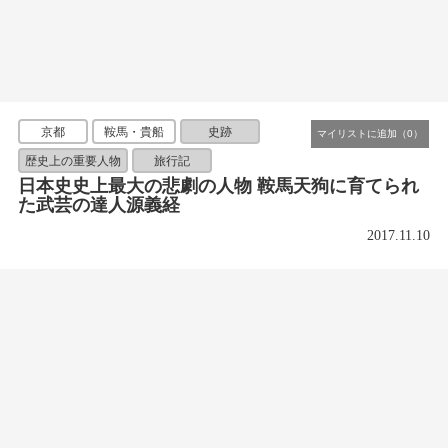
京都
鞍馬・貴船
史跡
歴史上の重要人物
旅行記
日本史史上最大の悲劇の人物 鞍馬天狗に育てられ
た武芸の達人源義経
2017.11.10