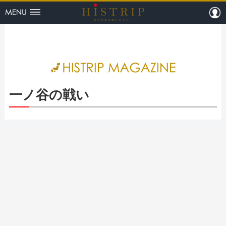
menu
m
HISTRI
一ノ谷の戦い