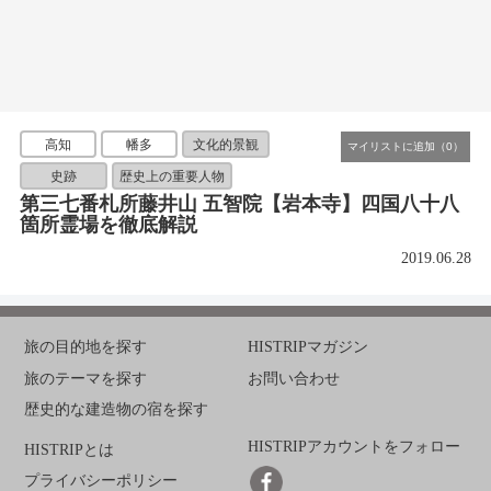
高知
幡多
文化的景観
史跡
歴史上の重要人物
第三七番札所藤井山 五智院【岩本寺】四国八十八
箇所霊場を徹底解説
2019.06.28
旅の目的地を探す
HISTRIPマガジン
旅のテーマを探す
お問い合わせ
歴史的な建造物の宿を探す
HISTRIPアカウントをフォロー
HISTRIPとは
プライバシーポリシー