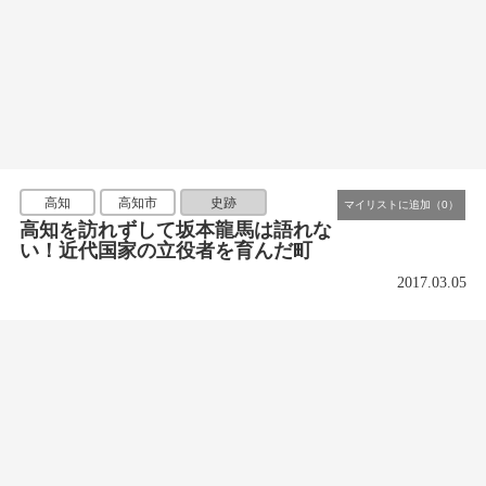
高知
高知市
史跡
高知を訪れずして坂本龍馬は語れな
い！近代国家の立役者を育んだ町
2017.03.05