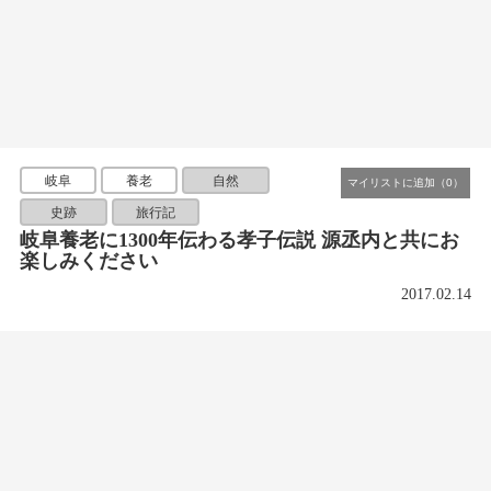
岐阜
養老
自然
史跡
旅行記
岐阜養老に1300年伝わる孝子伝説 源丞内と共にお
楽しみください
2017.02.14