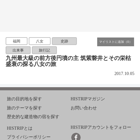
福岡
八女
史跡
出来事
旅行記
九州最大級の前方後円墳の主 筑紫磐井とその栄枯
盛衰の探る八女の旅
2017.10.05
旅の目的地を探す
HISTRIPマガジン
旅のテーマを探す
お問い合わせ
歴史的な建造物の宿を探す
HISTRIPアカウントをフォロー
HISTRIPとは
プライバシーポリシー