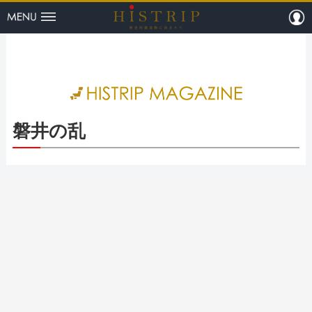
menu
m
HISTRI
磐井の乱