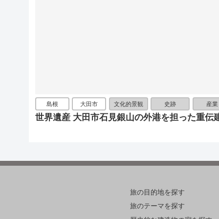
島根
大田市
文化的景観
史跡
産業
世界遺産 大田市石見銀山の外港を担った重伝
旅の目的地を探す
旅のテーマを探す