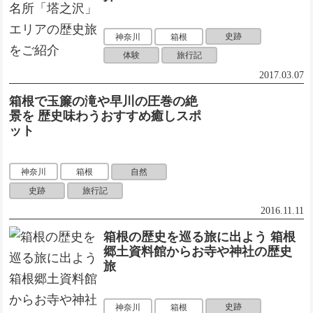
史跡
神奈川
箱根
体験
旅行記
2017.03.07
箱根で玉簾の滝や早川の圧巻の絶
景を 歴史味わうおすすめ癒しスポ
ット
自然
神奈川
箱根
史跡
旅行記
2016.11.11
箱根の歴史を巡る旅に出よう 箱根
郷土資料館からお寺や神社の歴史
旅
史跡
神奈川
箱根