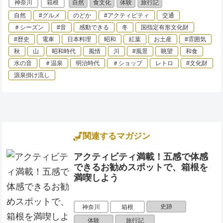
神奈川
箱根
自然
食文化
体験
旅行記
自然
#グルメ
のどか
#アクティビティ
交通
＃シーズン
#音
感動できる
冬
国指定有形文化財
#歴史
電車
日本料理
昭和
紅葉
お土産
#雰囲気
秋
山
昭和時代
風情
川
#風景
眺望
和食
水の音
＃温泉
明治時代
＃ショップ
レトロ
#文化財
源泉掛け流し
関連するマガジン
アクティビティ満載！五感で体感
できるお勧めスポットで、箱根を
満喫しよう
史跡
神奈川
箱根
体験
旅行記