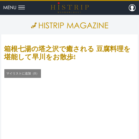
menu
m
HISTRI
箱根七湯の塔之沢で癒される 豆腐料理を
堪能して早川をお散歩!