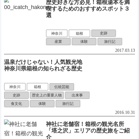
歴史好きな方必見！箱根湯本を満
喫するためのおすすめスポット３
選
史跡
神奈川
箱根
産業
体験
旅行記
2017.03.13
温泉だけじゃない！人気観光地
神奈川県箱根の知られざる歴史
伝統芸能
神奈川
箱根
史跡
歴史上の重要人物
出来事
食文化
体験
旅行記
2016.10.31
神社に老舗宿！箱根の観光名所
「塔之沢」エリアの歴史旅をご紹
介