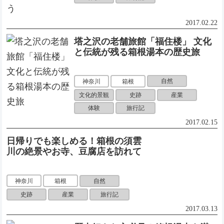
2017.02.22
塔之沢の老舗旅館「福住楼」 文化
と伝統が残る箱根湯本の歴史旅
自然
神奈川
箱根
文化的景観
史跡
産業
体験
旅行記
2017.02.15
日帰りでも楽しめる！箱根の須雲
川の絶景やお寺、豆腐店を訪れて
自然
神奈川
箱根
史跡
産業
旅行記
2017.03.13