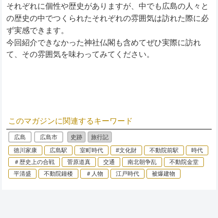
それぞれに個性や歴史がありますが、中でも広島の人々と
の歴史の中でつくられたそれぞれの雰囲気は訪れた際に必
ず実感できます。
今回紹介できなかった神社仏閣も含めてぜひ実際に訪れ
て、その雰囲気を味わってみてください。
このマガジンに関連するキーワード
広島
広島市
史跡
旅行記
徳川家康
広島駅
室町時代
#文化財
不動院前駅
時代
＃歴史上の合戦
菅原道真
交通
南北朝争乱
不動院金堂
平清盛
不動院鐘楼
＃人物
江戸時代
被爆建物