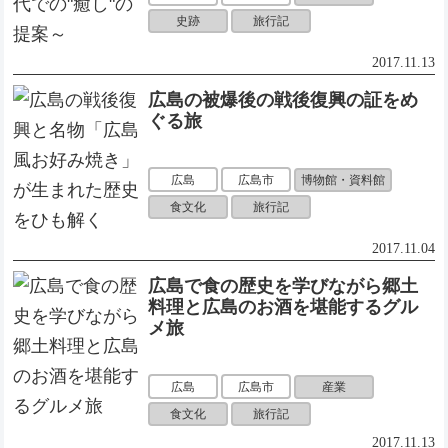
史跡
旅行記
2017.11.13
広島の被爆後の戦後復興の証をめ
ぐる旅
博物館・資料館
広島
広島市
食文化
旅行記
2017.11.04
広島で食の歴史を学びながら郷土
料理と広島のお酒を堪能するグル
メ旅
産業
広島
広島市
食文化
旅行記
2017.11.13