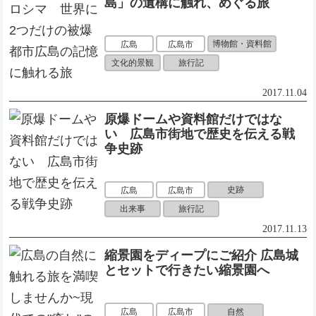
島」の遺構に触れ、めぐる旅
博物館・資料館
広島
広島市
文化的景観
旅行記
2017.11.04
原爆ドームや資料館だけではな
い 広島市街地で歴史を伝える戦
争史跡
史跡
広島
広島市
出来事
旅行記
2017.11.13
縮景園をディープにご紹介 広島城
とセットで行きたい縮景園へ
自然
広島
広島市