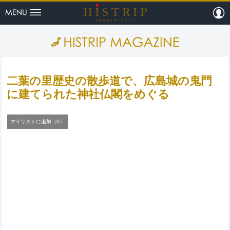
menu
m
HISTRI
二葉の里歴史の散歩道で、広島城の鬼門
に建てられた神社仏閣をめぐる