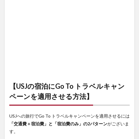
費も
含め
たい
なら
「日
本旅
行」
のセ
ット
プラ
ン
4.3
・Go
To ト
【USJの宿泊にGo To トラベルキャン
ラベ
ルを
ペーンを適用させる方法】
宿泊
のみ
に適
用さ
USJへの旅行でGo To トラベルキャンペーンを適用させるには
せる
「交通費＋宿泊費」と「宿泊費のみ」の2パターン
がございま
なら
「楽
す。
天ト