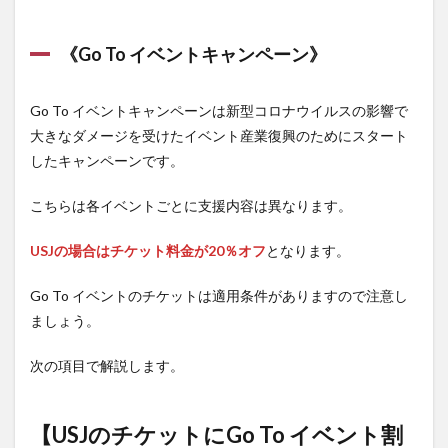
合》
3.2
《Go To イベントキャンペーン》
《宿
泊費
のみ
Go To イベントキャンペーンは新型コロナウイルスの影響で
Go To
大きなダメージを受けたイベント産業復興のためにスタート
トラ
ベル
したキャンペーンです。
キャ
ンペ
こちらは各イベントごとに支援内容は異なります。
ーン
適用
にす
USJの場合はチケット料金が20％オフ
となります。
る場
合》
Go To イベントのチケットは適用条件がありますので注意し
4
ましょう。
【USJ
にGo
次の項目で解説します。
To キ
ャン
ペー
ンを
【USJのチケットにGo To イベント割
適用