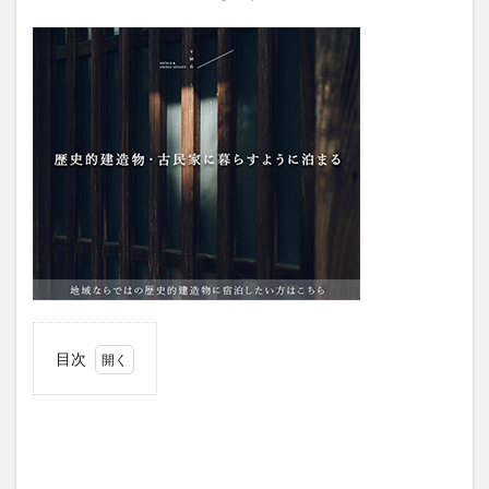
目次
1
【USJ（ユ
ニバーサ
ルスタジ
オジャパ
ン）に行