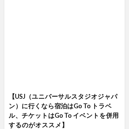
くなら宿
泊はGo To
トラベ
ル、チケ
ットはGo
To イベン
トを併用
するのが
オスス
メ】
1.1
《Go
To ト
ラベ
ルキ
ャン
ペー
【USJ（ユニバーサルスタジオジャパ
ン》
ン）に行くなら宿泊はGo To トラベ
1.2
《Go
ル、チケットはGo To イベントを併用
To イ
ベン
するのがオススメ】
トキ