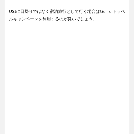
ベル
キャ
USJに日帰りではなく宿泊旅行として行く場合はGo To トラベ
ンペ
ルキャンペーンを利用するのが良いでしょう。
ーン
を適
用さ
せる
方
法】
3.1
《交
通費
＋宿
泊費
をGo
To ト
ラベ
ルキ
ャン
ペー
ン適
用に
する
場