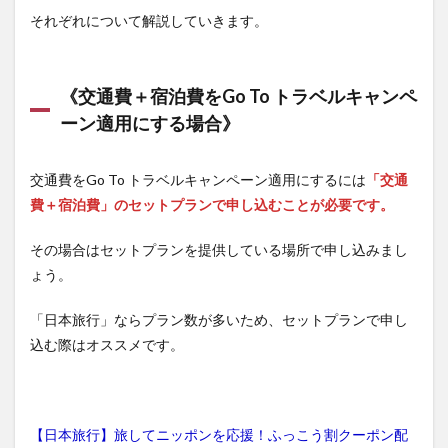
ラベ
それぞれについて解説していきます。
ル」
か
「一
休」
《交通費＋宿泊費をGo To トラベルキャンペ
5
ーン適用にする場合》
【HISTRIP
編集部よ
り】
交通費をGo To トラベルキャンペーン適用にするには
「交通
費＋宿泊費」のセットプランで申し込むことが必要です。
その場合はセットプランを提供している場所で申し込みまし
ょう。
「日本旅行」ならプラン数が多いため、セットプランで申し
込む際はオススメです。
【日本旅行】旅してニッポンを応援！ふっこう割クーポン配