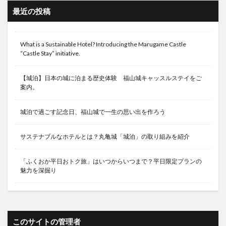
最近の投稿
What is a Sustainable Hotel? Introducing the Marugame Castle
“Castle Stay” initiative.
【城泊】日本の城に泊まる歴史体験 福山城キャッスルステイをご
案内。
城泊で過ごす記念日、福山城で一生の思い出を作ろう
サステナブルなホテルとは？丸亀城「城泊」の取り組みを紹介
「ふくおか平日おトク旅」はいつからいつまで？平日限定プランの
魅力を深掘り
このサイトの管理者