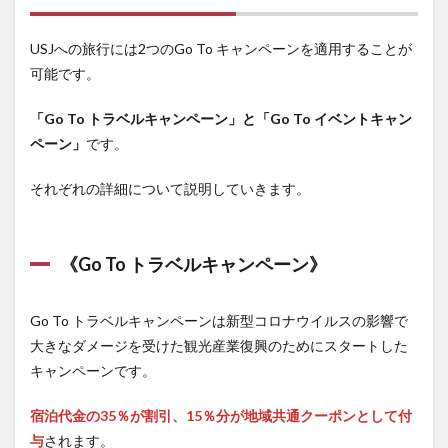
ャン
ペー
USJへの旅行には2つのGo To キャンペーンを適用することが
ン》
可能です。
2
【USJ
「Go To トラベルキャンペーン」と「Go To イベントキャン
のチ
ケッ
ペーン」
です。
トに
Go To
それぞれの詳細について説明していきます。
イベ
ント
割引
を適
《Go To トラベルキャンペーン》
用さ
せる
方
法】
Go To トラベルキャンペーンは新型コロナウイルスの影響で
大きなダメージを受けた観光産業復興のためにスタートした
3
キャンペーンです。
【USJ
の宿
泊に
宿泊代金の35％が割引、15％分が地域共通クーポンとして付
Go To
与
されます。
トラ