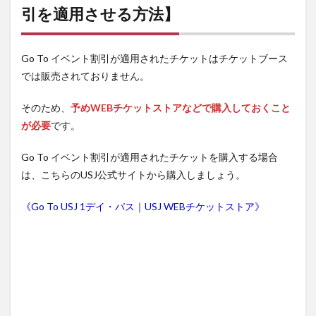
させ
引を適用させる方法】
る際
のま
と
Go To イベント割引が適用されたチケットはチケットブース
め】
では販売されておりません。
4.1
・Go
そのため、
To イ
予めWEBチケットストアなどで購入しておくこと
ベン
が必要
です。
ト適
用の
Go To イベント割引が適用されたチケットを購入する場合
チケ
ット
は、こちらのUSJ公式サイトから購入しましょう。
を
WEB
《Go To USJ 1デイ・パス｜USJ WEBチケットストア》
で購
入
4.2
・Go
To ト
ラベ
ルに
交通