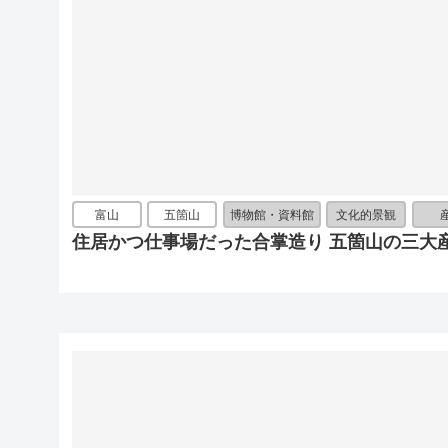
富山
五箇山
博物館・資料館
文化的景観
住居かつ仕事場だった合掌造り 五箇山の三大