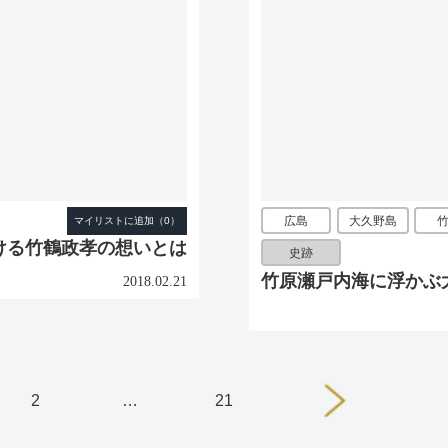
広島
大久野島
ける竹鶴政孝の想いとは
史跡
竹原瀬戸内海に浮かぶ
2018.02.21
2
…
21