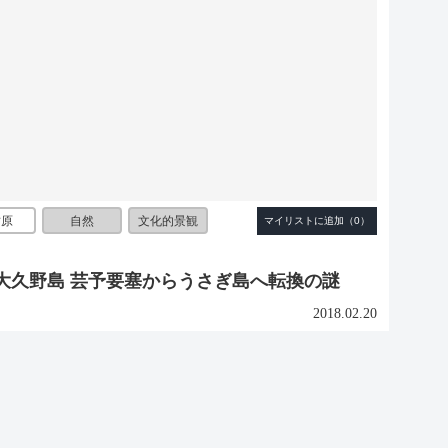
竹原
自然
文化的景観
大久野島 芸予要塞からうさぎ島へ転換の謎
2018.02.20