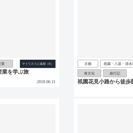
産業
京都
祇園・八坂・清水
産業を学ぶ旅
食文化
旅行記
祇園花見小路から徒歩
2018.06.11