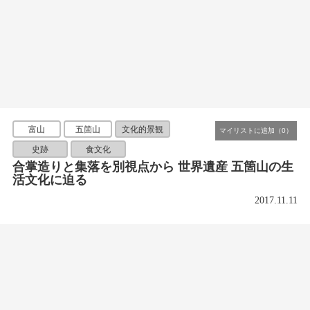
富山
五箇山
文化的景観
史跡
食文化
合掌造りと集落を別視点から 世界遺産 五箇山の生
活文化に迫る
2017.11.11