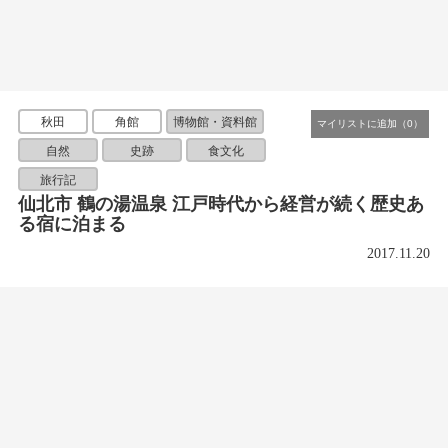
秋田
角館
博物館・資料館
自然
史跡
食文化
旅行記
仙北市 鶴の湯温泉 江戸時代から経営が続く歴史あ
る宿に泊まる
2017.11.20