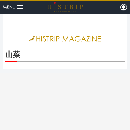
menu
m
HISTRI
山菜