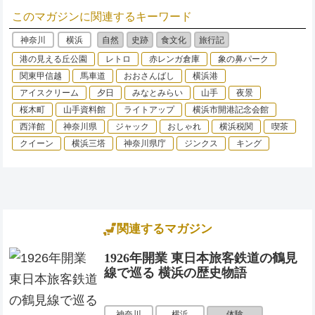
このマガジンに関連するキーワード
神奈川
横浜
自然
史跡
食文化
旅行記
港の見える丘公園
レトロ
赤レンガ倉庫
象の鼻パーク
関東甲信越
馬車道
おおさんばし
横浜港
アイスクリーム
夕日
みなとみらい
山手
夜景
桜木町
山手資料館
ライトアップ
横浜市開港記念会館
西洋館
神奈川県
ジャック
おしゃれ
横浜税関
喫茶
クイーン
横浜三塔
神奈川県庁
ジンクス
キング
関連するマガジン
1926年開業 東日本旅客鉄道の鶴見
線で巡る 横浜の歴史物語
体験
神奈川
横浜