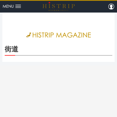
menu
m
HISTRI
街道