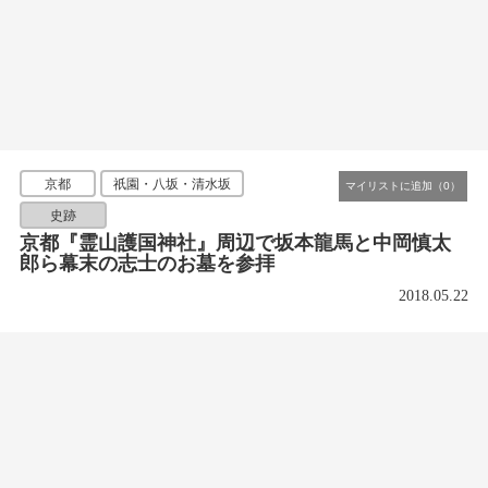
京都
祇園・八坂・清水坂
史跡
京都『霊山護国神社』周辺で坂本龍馬と中岡慎太
郎ら幕末の志士のお墓を参拝
2018.05.22